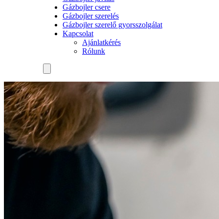
Gázbojler csere
Gázbojler szerelés
Gázbojler szerelő gyorsszolgálat
Kapcsolat
Ajánlatkérés
Rólunk