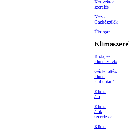
Konvektor
szerelés
Nozo
Gázkészülék
Übergáz
Klímaszere
Budapesti
klímaszerelő
Gázfeltöltés,
klíma
karbantartás
Klíma
ára
Klíma
árak
szereléssel
Klíma