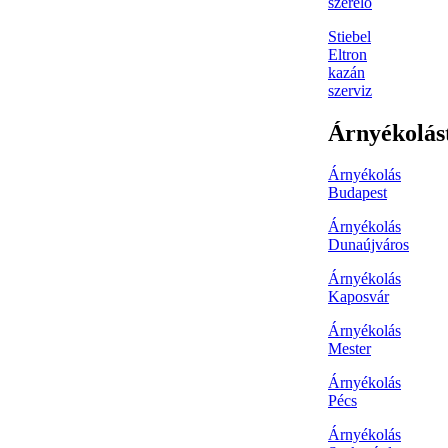
szerelő
Stiebel
Eltron
kazán
szerviz
Árnyékolás
Árnyékolás
Budapest
Árnyékolás
Dunaújváros
Árnyékolás
Kaposvár
Árnyékolás
Mester
Árnyékolás
Pécs
Árnyékolás