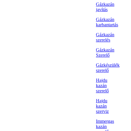
Gázkazán
javítás
Gázkazán
karbantartás
Gázkazán
szerelés
Gázkazán
Szerelő
Gázkészülék
szerelő
Hajdu
kazán
szerelő
Hajdu
kazán
szerviz
Immergas
kazán