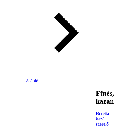
Ajánló
Fűtés,
kazán
Beretta
kazán
szerelő