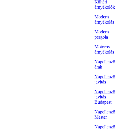
Kültéri
árnyékolók
Modern
árnyékolás
Modern
pergola
Motoros
árnyékolás
Napellenző
árak
Napellenző
javítás
Napellenző
javítás
Budapest
Napellenző
Mester
Napellenző