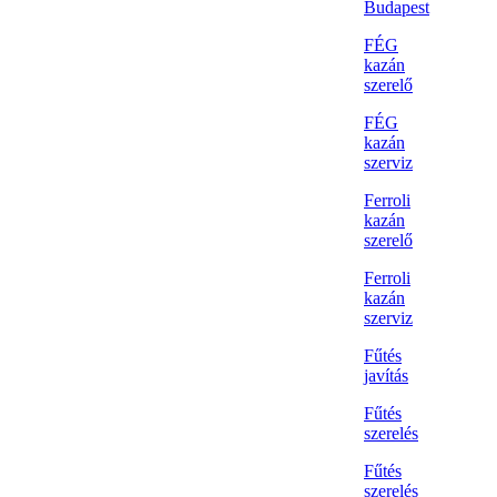
Budapest
FÉG
kazán
szerelő
FÉG
kazán
szerviz
Ferroli
kazán
szerelő
Ferroli
kazán
szerviz
Fűtés
javítás
Fűtés
szerelés
Fűtés
szerelés