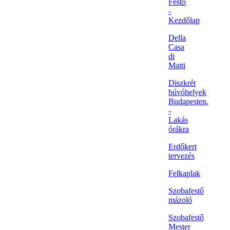
Festő
-
Kezdőlap
Della
Casa
di
Matti
Diszkrét
búvóhelyek
Budapesten.
-
Lakás
órákra
Erdőkert
tervezés
Felkaplak
Szobafestő
mázoló
Szobafestő
Mester