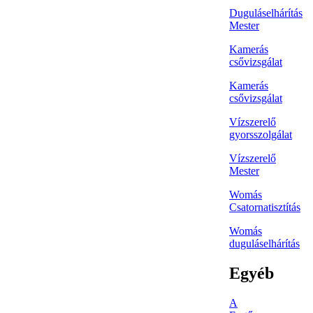
Duguláselhárítás
Mester
Kamerás
csővizsgálat
Kamerás
csővizsgálat
Vízszerelő
gyorsszolgálat
Vízszerelő
Mester
Womás
Csatornatisztítás
Womás
duguláselhárítás
Egyéb
A