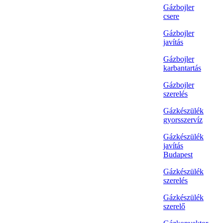
Gázbojler
csere
Gázbojler
javítás
Gázbojler
karbantartás
Gázbojler
szerelés
Gázkészülék
gyorsszervíz
Gázkészülék
javítás
Budapest
Gázkészülék
szerelés
Gázkészülék
szerelő