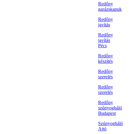
Redőny
garázskapuk
Redőny
javítás
Redőny
javítás
Pécs
Redőny
készítés
Redőny
szerelés
Redőny
szerelés
Redőny
szúnyogháló
Budapest
Szúnyogháló
Ajtó