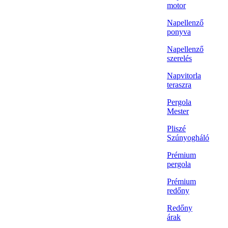
motor
Napellenző
ponyva
Napellenző
szerelés
Napvitorla
teraszra
Pergola
Mester
Pliszé
Szúnyogháló
Prémium
pergola
Prémium
redőny
Redőny
árak