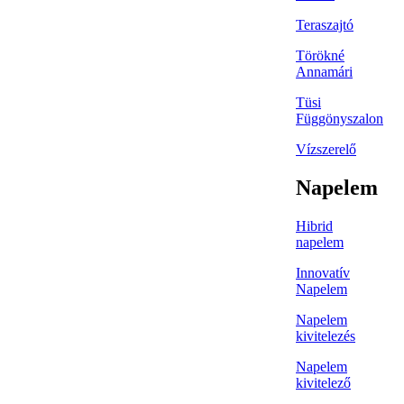
Teraszajtó
Törökné
Annamári
Tüsi
Függönyszalon
Vízszerelő
Napelem
Hibrid
napelem
Innovatív
Napelem
Napelem
kivitelezés
Napelem
kivitelező