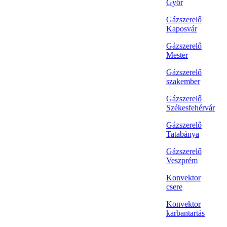
Győr
Gázszerelő
Kaposvár
Gázszerelő
Mester
Gázszerelő
szakember
Gázszerelő
Székesfehérvár
Gázszerelő
Tatabánya
Gázszerelő
Veszprém
Konvektor
csere
Konvektor
karbantartás