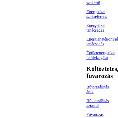
szakértő
Energetikai
szakreferens
Energetikai
tanácsadás
Energiahatékonysá
tanácsadás
Épületenergetikai
felülvizsgálat
Költöztetés
fuvarozás
Bútorszállítás
árak
Bútorszállítás
azonnal
Fuvarozás