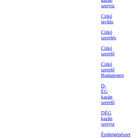
kazán
szerviz
Cirkó
javítás
Cirkó
szerelés
Cirkó
szerelő
Cirkó
szerelő
Budapesten
D-
ÉG
kazán
szerelő
DÉG
kazán
szerviz
Épületgépészet