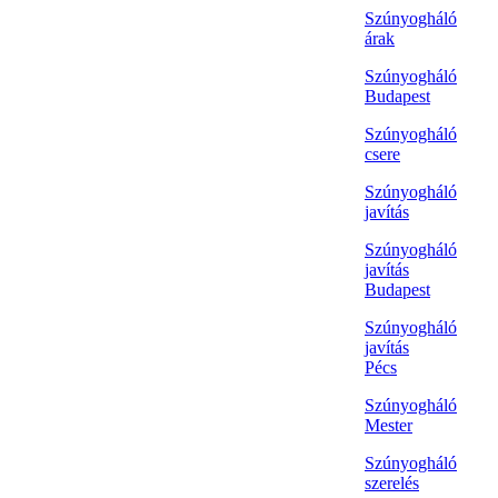
Szúnyogháló
árak
Szúnyogháló
Budapest
Szúnyogháló
csere
Szúnyogháló
javítás
Szúnyogháló
javítás
Budapest
Szúnyogháló
javítás
Pécs
Szúnyogháló
Mester
Szúnyogháló
szerelés