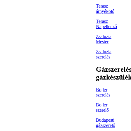
Terasz
árnyékoló
Terasz
Napellenző
Zsaluzia
Mester
Zsaluzia
szerelés
Gázszerelés
gázkészülé
Bojler
szerelés
Bojler
szerelő
Budapesti
gázszerelő