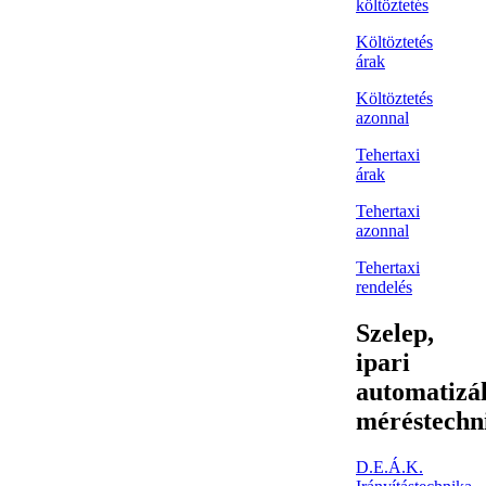
költöztetés
Költöztetés
árak
Költöztetés
azonnal
Tehertaxi
árak
Tehertaxi
azonnal
Tehertaxi
rendelés
Szelep,
ipari
automatizál
méréstechn
D.E.Á.K.