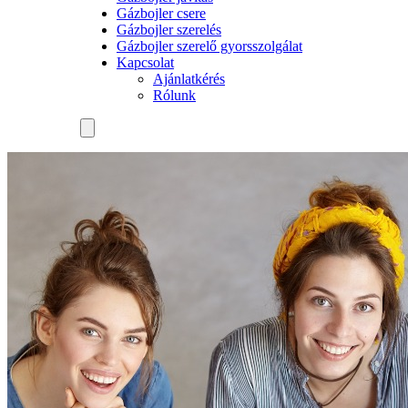
Gázbojler csere
Gázbojler szerelés
Gázbojler szerelő gyorsszolgálat
Kapcsolat
Ajánlatkérés
Rólunk