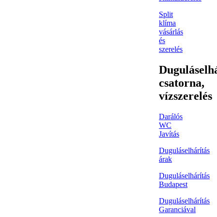
Split
klíma
vásárlás
és
szerelés
Duguláselhá
csatorna,
vízszerelés
Darálós
WC
Javítás
Duguláselhárítás
árak
Duguláselhárítás
Budapest
Duguláselhárítás
Garanciával