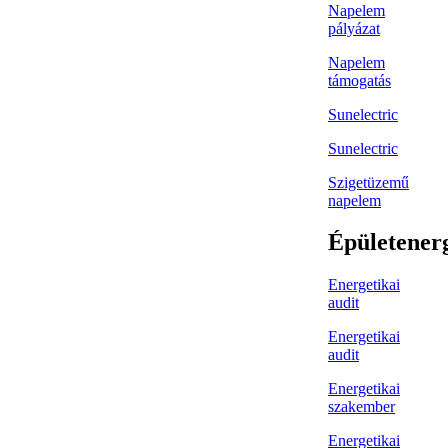
Napelem
pályázat
Napelem
támogatás
Sunelectric
Sunelectric
Szigetüzemű
napelem
Épületener
Energetikai
audit
Energetikai
audit
Energetikai
szakember
Energetikai