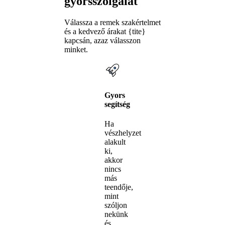
gyorsszolgálat
Válassza a remek szakértelmet
és a kedvező árakat {tite}
kapcsán, azaz válasszon
minket.
Gyors
segítség
Ha
vészhelyzet
alakult
ki,
akkor
nincs
más
teendője,
mint
szóljon
nekünk
és