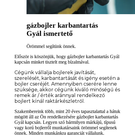
gázbojler karbantartás
Gyál ismertető
Örömmel segítünk önnek.
Először is köszönjük, hogy gázbojler karbantartás Gyál
kapcsán minket tisztelt meg bízalmával.
Cégünk vállalja bojlerek javítását,
szerelését, karbantartását és igény esetén a
bojler cseréjét. Amennyiben cserére lenne
szüksége
, akkor cégünk kiváló minőségű és
remek ár / érték aránnyal rendelkező
bojlert kínál raktárkészletről.
Szakembereink több, mint 20 éves tapasztalattal a hátuk
mögött áll az Ön rendelkezésére gázbojler karbantartás
Gyál kapcsán. Legyen szó bármilyen márkájú, típusú
vagy korú bojlerről munkatársaink örömmel segítenek
önnek. Minden munkánkra garanciát vállalunk.