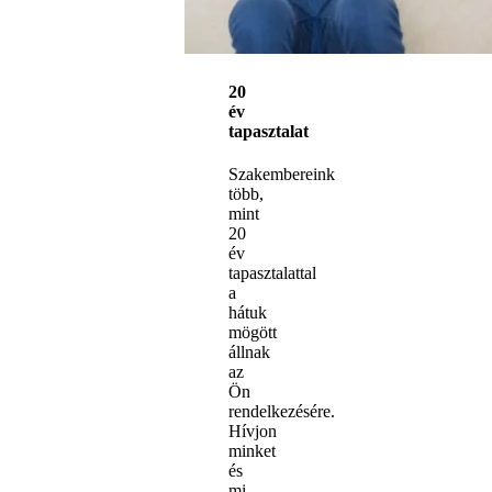
20
év
tapasztalat
Szakembereink
több,
mint
20
év
tapasztalattal
a
hátuk
mögött
állnak
az
Ön
rendelkezésére.
Hívjon
minket
és
mi