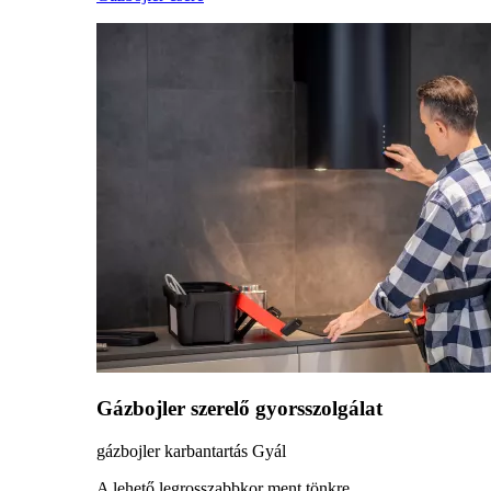
Gázbojler szerelő gyorsszolgálat
gázbojler karbantartás Gyál
A lehető legrosszabbkor ment tönkre