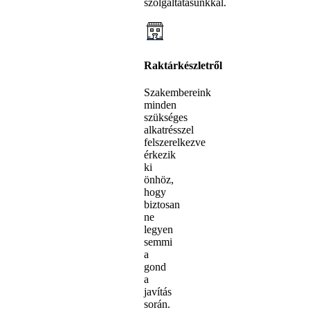
szolgáltatásunkkal.
Raktárkészletről
Szakembereink
minden
szükséges
alkatrésszel
felszerelkezve
érkezik
ki
önhöz,
hogy
biztosan
ne
legyen
semmi
a
gond
a
javítás
során.