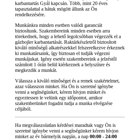
karbantartás Gyál kapcsán. Több, mint 20 éves
tapasztalattal a hátuk mögött állunk az Ön
rendelkezésére.
Munkánkra minden esetben valódi garanciát
biztosítunk. Szakembereink minden esetben arra
törekednek, hogy a lehető legolcsóbban végezzék el a
gázbojler karbantartását. Raktárkészletről biztosított
kiváló minőségű alkatrészekkel felszerelkezve érkeznek
ki munkatársaink, így biztosan el tudják végezni
munkájukat. Igény esetén szakembereink a jelzéstől
számított 1 órán belül kiérkeznek a helyszínre és
megkezdik a munkát.
Válassza a kiváló minőséget és a remek szakértelmet,
azaz válasszon minket. Ha Ön is szeretné igénybe
venni a segítségünket, kérem hívjon minket és
egyeztessen le velünk egy időpontot, amikor
szakemberünket fogadni tudja a munka elvégzése
céljából.
Ha megválaszolatlan kérdései maradtak vagy Ön is
szeretné igénybe venni a segítségünket kérem hívjon
minket az év bármelyik napján, a nap
00:00 - 24:00