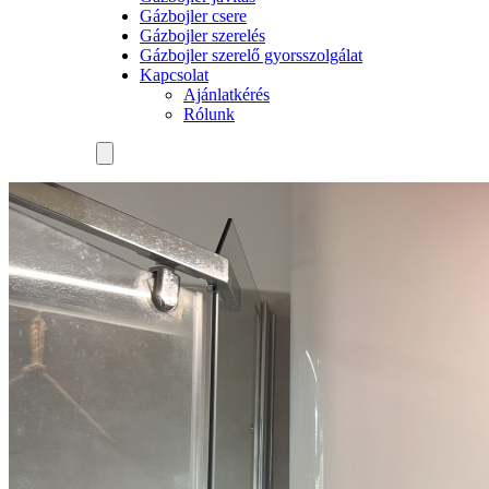
Gázbojler csere
Gázbojler szerelés
Gázbojler szerelő gyorsszolgálat
Kapcsolat
Ajánlatkérés
Rólunk