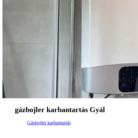
gázbojler karbantartás Gyál
Gázbojler karbantartás