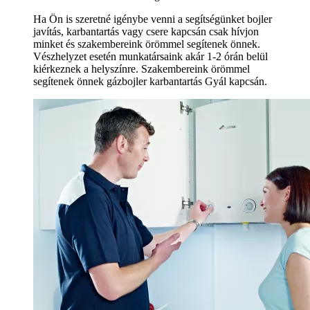
Ha Ön is szeretné igénybe venni a segítségünket bojler
javítás, karbantartás vagy csere kapcsán csak hívjon
minket és szakembereink örömmel segítenek önnek.
Vészhelyzet esetén munkatársaink akár 1-2 órán belül
kiérkeznek a helyszínre. Szakembereink örömmel
segítenek önnek gázbojler karbantartás Gyál kapcsán.