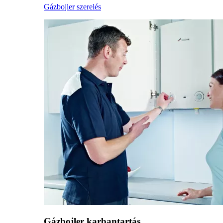
Gázbojler szerelés
Gázbojler karbantartás