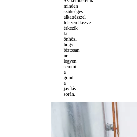
Szakembereink
minden
szükséges
alkatrésszel
felszerelkezve
érkezik
ki
önhöz,
hogy
biztosan
ne
legyen
semmi
a
gond
a
javítás
során.