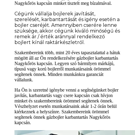
Nagykőrös kapcsán minket tisztelt meg bízalmával.
Cégünk vállalja bojlerek javítását,
szerelését, karbantartását és igény esetén a
bojler cseréjét. Amennyiben cserére lenne
szüksége
, akkor cégünk kiváló minőségű és
remek ár / érték aránnyal rendelkező
bojlert kínál raktárkészletről.
Szakembereink több, mint 20 éves tapasztalattal a hátuk
mögött áll az Ön rendelkezésére gázbojler karbantartás
Nagykőrös kapcsán. Legyen szó bármilyen márkájú,
típusú vagy korú bojlerről munkatársaink örömmel
segítenek önnek. Minden munkánkra garanciát
vállalunk.
Ha Ön is szeretné igénybe venni a segítségünket bojler
javítás, karbantartás vagy csere kapcsán csak hívjon
minket és szakembereink örömmel segítenek önnek.
Vészhelyzet esetén munkatársaink akár 1-2 órán belül
kiérkeznek a helyszínre. Szakembereink örömmel
segítenek önnek gázbojler karbantartás Nagykőrös
kapcsán.