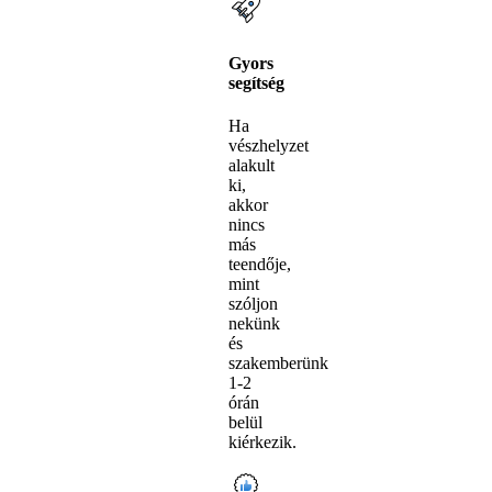
Gyors
segítség
Ha
vészhelyzet
alakult
ki,
akkor
nincs
más
teendője,
mint
szóljon
nekünk
és
szakemberünk
1-2
órán
belül
kiérkezik.