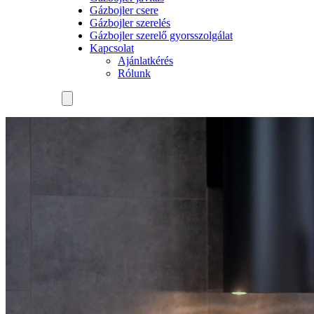
Gázbojler csere
Gázbojler szerelés
Gázbojler szerelő gyorsszolgálat
Kapcsolat
Ajánlatkérés
Rólunk