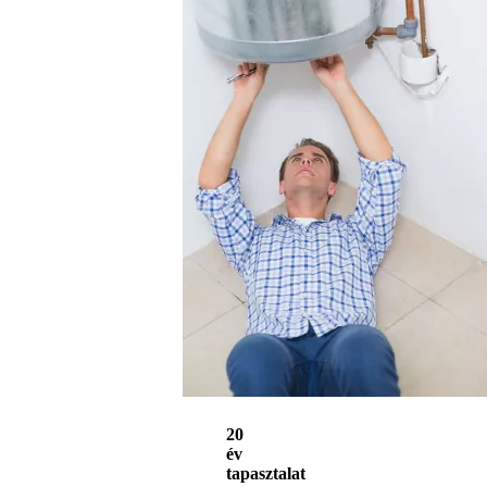
20
év
tapasztalat