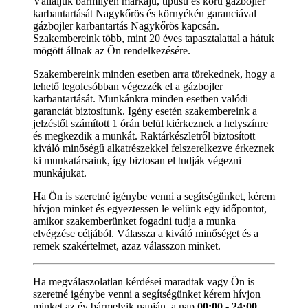
Vállaljuk bármilyen márkájú, típusú és korú gázbojler
karbantartását Nagykőrös és környékén garanciával
gázbojler karbantartás Nagykőrös kapcsán.
Szakembereink több, mint 20 éves tapasztalattal a hátuk
mögött állnak az Ön rendelkezésére.
Szakembereink minden esetben arra törekednek, hogy a
lehető legolcsóbban végezzék el a gázbojler
karbantartását. Munkánkra minden esetben valódi
garanciát biztosítunk. Igény esetén szakembereink a
jelzéstől számított 1 órán belül kiérkeznek a helyszínre
és megkezdik a munkát. Raktárkészletről biztosított
kiváló minőségű alkatrészekkel felszerelkezve érkeznek
ki munkatársaink, így biztosan el tudják végezni
munkájukat.
Ha Ön is szeretné igénybe venni a segítségünket, kérem
hívjon minket és egyeztessen le velünk egy időpontot,
amikor szakemberünket fogadni tudja a munka
elvégzése céljából. Válassza a kiváló minőséget és a
remek szakértelmet, azaz válasszon minket.
Ha megválaszolatlan kérdései maradtak vagy Ön is
szeretné igénybe venni a segítségünket kérem hívjon
minket az év bármelyik napján, a nap
00:00 - 24:00