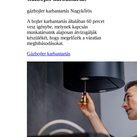
gázbojler karbantartás Nagykőrös
A bojler karbantartás általában 60 percet
vesz igénybe, melynek kapcsán
munkatársaink alaposan átvizsgálják
készülékét, hogy megelőzék a váratlan
meghibásodásokat.
Gázbojler karbantartás