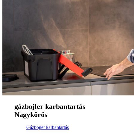
gázbojler karbantartás
Nagykőrös
Gázbojler karbantartás