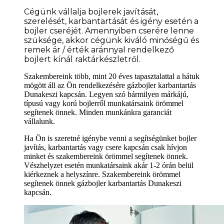
Cégünk vállalja bojlerek javítását,
szerelését, karbantartását és igény esetén a
bojler cseréjét. Amennyiben cserére lenne
szüksége
, akkor cégünk kiváló minőségű és
remek ár / érték aránnyal rendelkező
bojlert kínál raktárkészletről.
Szakembereink több, mint 20 éves tapasztalattal a hátuk
mögött áll az Ön rendelkezésére gázbojler karbantartás
Dunakeszi kapcsán. Legyen szó bármilyen márkájú,
típusú vagy korú bojlerről munkatársaink örömmel
segítenek önnek. Minden munkánkra garanciát
vállalunk.
Ha Ön is szeretné igénybe venni a segítségünket bojler
javítás, karbantartás vagy csere kapcsán csak hívjon
minket és szakembereink örömmel segítenek önnek.
Vészhelyzet esetén munkatársaink akár 1-2 órán belül
kiérkeznek a helyszínre. Szakembereink örömmel
segítenek önnek gázbojler karbantartás Dunakeszi
kapcsán.