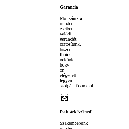
Garancia
Munkáinkra
minden
esetben
valódi
garanciát
biztosítunk,
hiszen
fontos
nekünk,
hogy
ön
elégedett
legyen
szolgáltatásunkkal.
Raktárkészletről
Szakembereink
minden