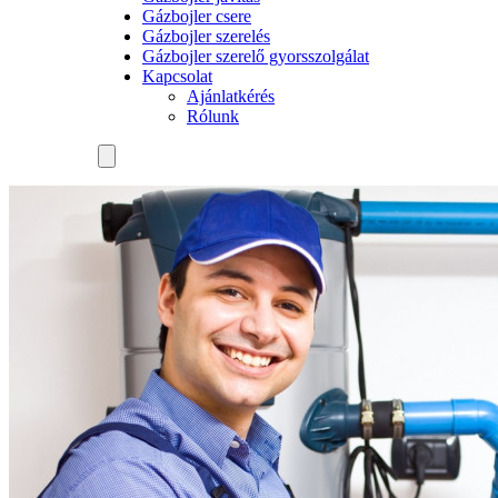
Gázbojler csere
Gázbojler szerelés
Gázbojler szerelő gyorsszolgálat
Kapcsolat
Ajánlatkérés
Rólunk