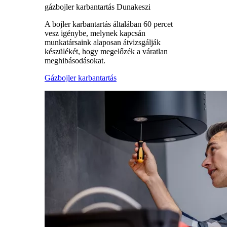
gázbojler karbantartás Dunakeszi
A bojler karbantartás általában 60 percet
vesz igénybe, melynek kapcsán
munkatársaink alaposan átvizsgálják
készülékét, hogy megelőzék a váratlan
meghibásodásokat.
Gázbojler karbantartás