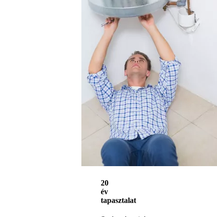
20
év
tapasztalat