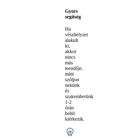
Gyors
segítség
Ha
vészhelyzet
alakult
ki,
akkor
nincs
más
teendője,
mint
szóljon
nekünk
és
szakemberünk
1-2
órán
belül
kiérkezik.