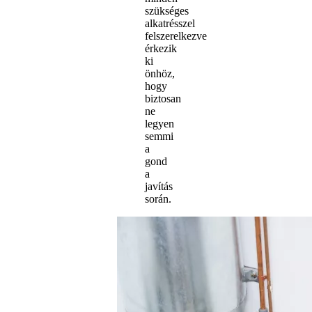
szükséges
alkatrésszel
felszerelkezve
érkezik
ki
önhöz,
hogy
biztosan
ne
legyen
semmi
a
gond
a
javítás
során.