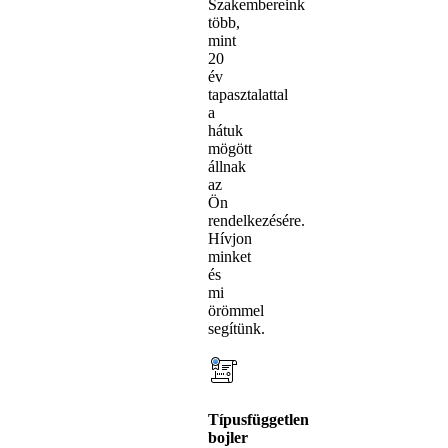
Szakembereink
több,
mint
20
év
tapasztalattal
a
hátuk
mögött
állnak
az
Ön
rendelkezésére.
Hívjon
minket
és
mi
örömmel
segítünk.
Típusfüggetlen
bojler