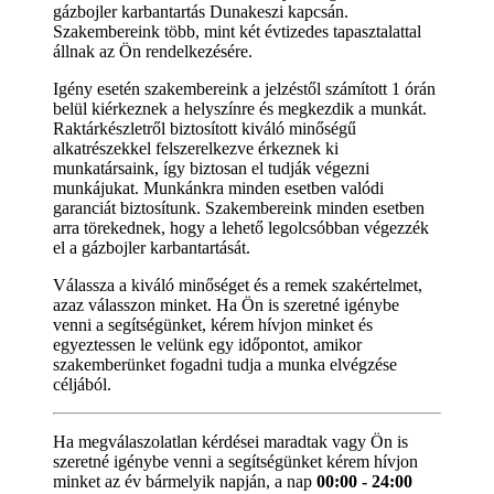
gázbojler karbantartás Dunakeszi kapcsán.
Szakembereink több, mint két évtizedes tapasztalattal
állnak az Ön rendelkezésére.
Igény esetén szakembereink a jelzéstől számított 1 órán
belül kiérkeznek a helyszínre és megkezdik a munkát.
Raktárkészletről biztosított kiváló minőségű
alkatrészekkel felszerelkezve érkeznek ki
munkatársaink, így biztosan el tudják végezni
munkájukat. Munkánkra minden esetben valódi
garanciát biztosítunk. Szakembereink minden esetben
arra törekednek, hogy a lehető legolcsóbban végezzék
el a gázbojler karbantartását.
Válassza a kiváló minőséget és a remek szakértelmet,
azaz válasszon minket. Ha Ön is szeretné igénybe
venni a segítségünket, kérem hívjon minket és
egyeztessen le velünk egy időpontot, amikor
szakemberünket fogadni tudja a munka elvégzése
céljából.
Ha megválaszolatlan kérdései maradtak vagy Ön is
szeretné igénybe venni a segítségünket kérem hívjon
minket az év bármelyik napján, a nap
00:00 - 24:00