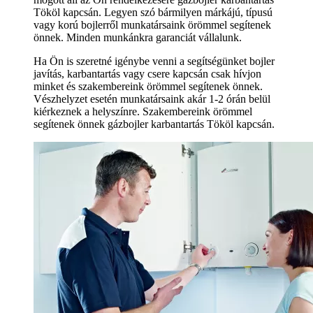
Tököl kapcsán. Legyen szó bármilyen márkájú, típusú
vagy korú bojlerről munkatársaink örömmel segítenek
önnek. Minden munkánkra garanciát vállalunk.
Ha Ön is szeretné igénybe venni a segítségünket bojler
javítás, karbantartás vagy csere kapcsán csak hívjon
minket és szakembereink örömmel segítenek önnek.
Vészhelyzet esetén munkatársaink akár 1-2 órán belül
kiérkeznek a helyszínre. Szakembereink örömmel
segítenek önnek gázbojler karbantartás Tököl kapcsán.