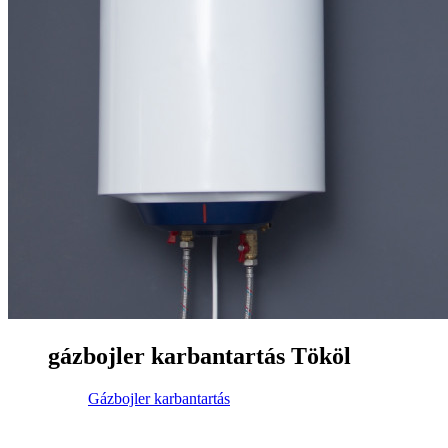
gázbojler karbantartás Tököl
Gázbojler karbantartás