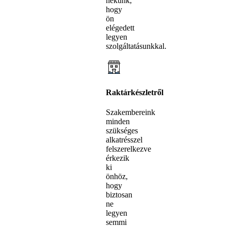
nekünk,
hogy
ön
elégedett
legyen
szolgáltatásunkkal.
Raktárkészletről
Szakembereink
minden
szükséges
alkatrésszel
felszerelkezve
érkezik
ki
önhöz,
hogy
biztosan
ne
legyen
semmi