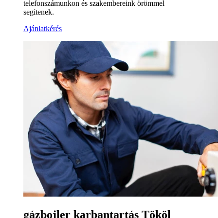
telefonszámunkon és szakembereink örömmel
segítenek.
Ajánlatkérés
gázbojler karbantartás Tököl