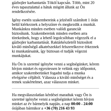
gázbojler karbantartás Tököl kapcsán. Több, mint 20
éves tapasztalattal a hátuk mögött állunk az Ön
rendelkezésére.
Igény esetén szakembereink a jelzéstől számított 1 órán
belül kiérkeznek a helyszínre és megkezdik a munkát.
Munkánkra minden esetben valódi garanciát
biztosítunk. Szakembereink minden esetben arra
törekednek, hogy a lehető legolcsóbban végezzék el a
gázbojler karbantartását. Raktárkészletről biztosított
kiváló minőségű alkatrészekkel felszerelkezve érkeznek
ki munkatársaink, így biztosan el tudják végezni
munkájukat.
Ha Ön is szeretné igénybe venni a segítségünket, kérem
hívjon minket és egyeztessen le velünk egy időpontot,
amikor szakemberünket fogadni tudja a munka
elvégzése céljából. Válassza a kiváló minőséget és a
remek szakértelmet, azaz válasszon minket.
Ha megválaszolatlan kérdései maradtak vagy Ön is
szeretné igénybe venni a segítségünket kérem hívjon
minket az év bármelyik napján, a nap
00:00 - 24:00
órájában bármikor a
+36 (70) 216 43 93