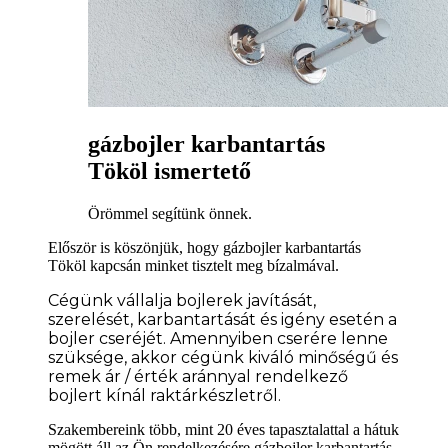
gázbojler karbantartás
Tököl ismertető
Örömmel segítünk önnek.
Először is köszönjük, hogy gázbojler karbantartás
Tököl kapcsán minket tisztelt meg bízalmával.
Cégünk vállalja bojlerek javítását,
szerelését, karbantartását és igény esetén a
bojler cseréjét. Amennyiben cserére lenne
szüksége
, akkor cégünk kiváló minőségű és
remek ár / érték aránnyal rendelkező
bojlert kínál raktárkészletről.
Szakembereink több, mint 20 éves tapasztalattal a hátuk
mögött áll az Ön rendelkezésére gázbojler karbantartás