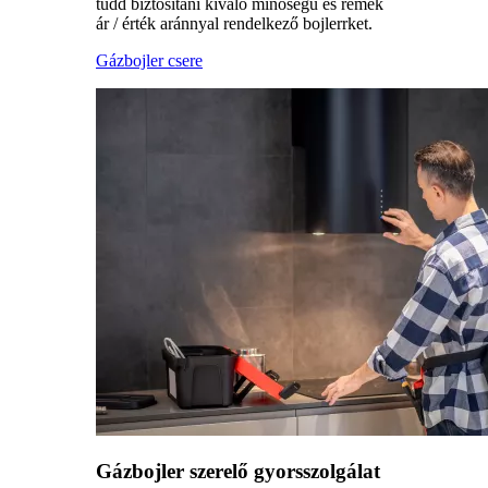
tudd biztosítani kiváló minőségű és remek
ár / érték aránnyal rendelkező bojlerrket.
Gázbojler csere
Gázbojler szerelő gyorsszolgálat