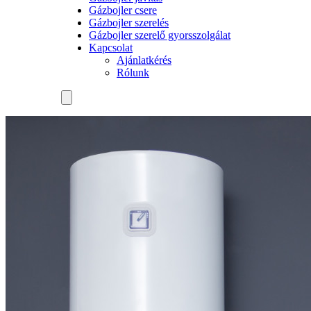
Gázbojler csere
Gázbojler szerelés
Gázbojler szerelő gyorsszolgálat
Kapcsolat
Ajánlatkérés
Rólunk