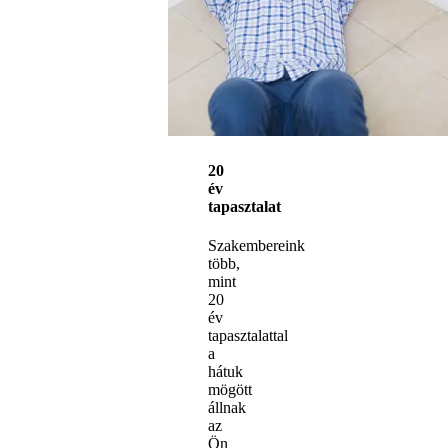
20
év
tapasztalat
Szakembereink
több,
mint
20
év
tapasztalattal
a
hátuk
mögött
állnak
az
Ön