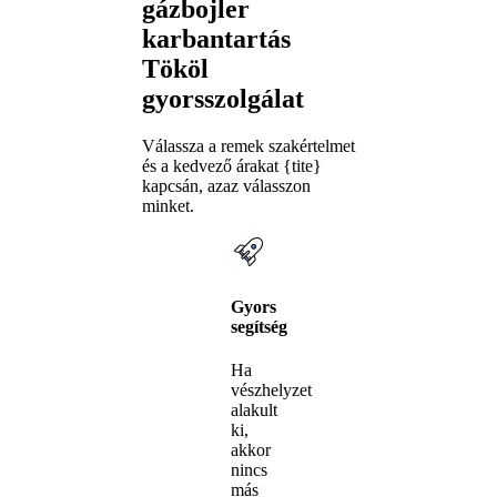
gázbojler
karbantartás
Tököl
gyorsszolgálat
Válassza a remek szakértelmet
és a kedvező árakat {tite}
kapcsán, azaz válasszon
minket.
Gyors
segítség
Ha
vészhelyzet
alakult
ki,
akkor
nincs
más