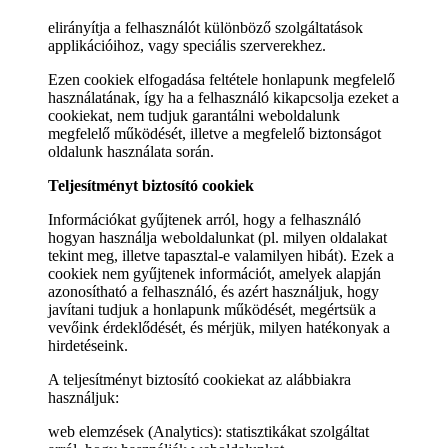
elirányítja a felhasználót különböző szolgáltatások
applikációihoz, vagy speciális szerverekhez.
Ezen cookiek elfogadása feltétele honlapunk megfelelő
használatának, így ha a felhasználó kikapcsolja ezeket a
cookiekat, nem tudjuk garantálni weboldalunk
megfelelő működését, illetve a megfelelő biztonságot
oldalunk használata során.
Teljesítményt biztosító cookiek
Információkat gyűjtenek arról, hogy a felhasználó
hogyan használja weboldalunkat (pl. milyen oldalakat
tekint meg, illetve tapasztal-e valamilyen hibát). Ezek a
cookiek nem gyűjtenek információt, amelyek alapján
azonosítható a felhasználó, és azért használjuk, hogy
javítani tudjuk a honlapunk működését, megértsük a
vevőink érdeklődését, és mérjük, milyen hatékonyak a
hirdetéseink.
A teljesítményt biztosító cookiekat az alábbiakra
használjuk:
web elemzések (Analytics): statisztikákat szolgáltat