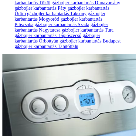
karbantartás Tököl
gázbojler karbantartás Dunavarsány
gázbojler karbantartás Páty
gázbojler karbantartás
Üröm
gázbojler karbantartás Taksony
gázbojler
karbantartás Mogyoród
gázbojler karbantartás
Piliscsaba
gázbojler karbantartás Szada
gázbojler
karbantartás Nagytarcsa
gázbojler karbantartás Tura
gázbojler karbantartás Tápiószecső
gázbojler
karbantartás Őrbottyán
gázbojler karbantartás Budapest
gázbojler karbantartás Tahitótfalu