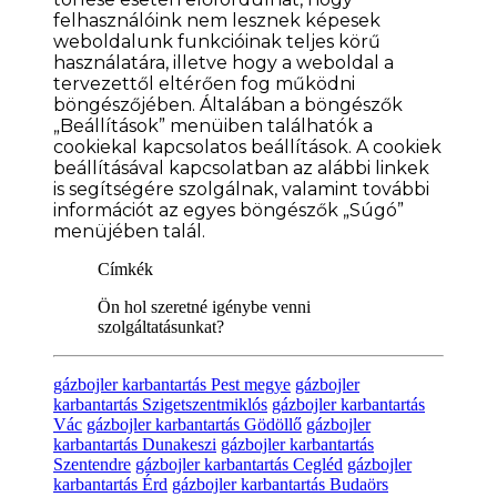
felhasználóink nem lesznek képesek
weboldalunk funkcióinak teljes körű
használatára, illetve hogy a weboldal a
tervezettől eltérően fog működni
böngészőjében. Általában a böngészők
„Beállítások” menüiben találhatók a
cookiekal kapcsolatos beállítások. A cookiek
beállításával kapcsolatban az alábbi linkek
is segítségére szolgálnak, valamint további
információt az egyes böngészők „Súgó”
menüjében talál.
Címkék
Ön hol szeretné igénybe venni
szolgáltatásunkat?
gázbojler karbantartás Pest megye
gázbojler
karbantartás Szigetszentmiklós
gázbojler karbantartás
Vác
gázbojler karbantartás Gödöllő
gázbojler
karbantartás Dunakeszi
gázbojler karbantartás
Szentendre
gázbojler karbantartás Cegléd
gázbojler
karbantartás Érd
gázbojler karbantartás Budaörs