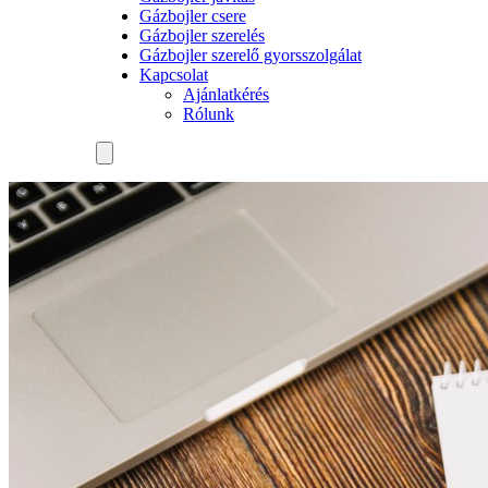
Gázbojler csere
Gázbojler szerelés
Gázbojler szerelő gyorsszolgálat
Kapcsolat
Ajánlatkérés
Rólunk