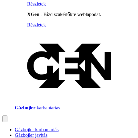
Részletek
XGen
- Bízd szakértőkre weblapodat.
Részletek
Gázbojler
karbantartás
Gázbojler karbantartás
Gázbojler javítás