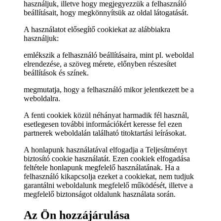
használjuk, illetve hogy megjegyezzük a felhasználó
beállításait, hogy megkönnyítsük az oldal látogatását.
A használatot elősegítő cookiekat az alábbiakra
használjuk:
emlékszik a felhasználó beállításaira, mint pl. weboldal
elrendezése, a szöveg mérete, előnyben részesítet
beállítások és színek.
megmutatja, hogy a felhasználó mikor jelentkezett be a
weboldalra.
A fenti cookiek közül néhányat harmadik fél használ,
esetlegesen további információkért keresse fel ezen
partnerek weboldalán található titoktartási leírásokat.
A honlapunk használatával elfogadja a Teljesítményt
biztosító cookie használatát. Ezen cookiek elfogadása
feltétele honlapunk megfelelő használatának. Ha a
felhasználó kikapcsolja ezeket a cookiekat, nem tudjuk
garantálni weboldalunk megfelelő működését, illetve a
megfelelő biztonságot oldalunk használata során.
Az Ön hozzájárulása