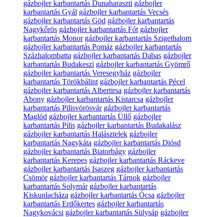
gázbojler karbantartás Dunaharaszti
gázbojler
karbantartás Gyál
gázbojler karbantartás Vecsés
gázbojler karbantartás Göd
gázbojler karbantartás
Nagykőrös
gázbojler karbantartás Fót
gázbojler
karbantartás Monor
gázbojler karbantartás Szigethalom
gázbojler karbantartás Pomáz
gázbojler karbantartás
Százhalombatta
gázbojler karbantartás Dabas
gázbojler
karbantartás Budakeszi
gázbojler karbantartás Gyömrő
gázbojler karbantartás Veresegyház
gázbojler
karbantartás Törökbálint
gázbojler karbantartás Pécel
gázbojler karbantartás Albertirsa
gázbojler karbantartás
Abony
gázbojler karbantartás Kistarcsa
gázbojler
karbantartás Pilisvörösvár
gázbojler karbantartás
Maglód
gázbojler karbantartás Üllő
gázbojler
karbantartás Pilis
gázbojler karbantartás Budakalász
gázbojler karbantartás Halásztelek
gázbojler
karbantartás Nagykáta
gázbojler karbantartás Diósd
gázbojler karbantartás Biatorbágy
gázbojler
karbantartás Kerepes
gázbojler karbantartás Ráckeve
gázbojler karbantartás Isaszeg
gázbojler karbantartás
Csömör
gázbojler karbantartás Tárnok
gázbojler
karbantartás Solymár
gázbojler karbantartás
Kiskunlacháza
gázbojler karbantartás Ócsa
gázbojler
karbantartás Erdőkertes
gázbojler karbantartás
Nagykovácsi
gázbojler karbantartás Sülysáp
gázbojler