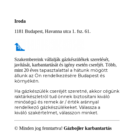
Iroda
1181 Budapest, Havanna utca 1. fsz. 61.
Szakembereink vállalják gázkészülékek szerelését,
javítását, karbantartását és igény esetén cseréjét. Több,
mint 20 éves
tapasztalattal a hátunk mögött
állunk az Ön rendelkezésére
Budapest és
környékén.
Ha gázkészülék cseréjét szeretné, akkor cégünk
raktárkészletről
tud önnek biztosítani kiváló
minőségű és remek ár / érték
aránnyal
rendelkező gázkészülékeket. Válassza a
kiváló
szakértelmet, válasszon minket.
© Minden jog fenntartva!
Gázbojler karbantartás