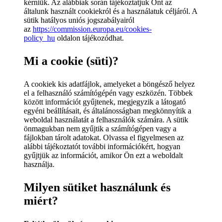
kérniük. Az alábbiak során tájékoztatjuk Önt az
általunk használt cookiekról és a használatuk céljáról. A
sütik hatályos uniós jogszabályairól
az
https://commission.europa.eu/cookies-
policy_hu
oldalon tájékozódhat.
Mi a cookie (süti)?
A cookiek kis adatfájlok, amelyeket a böngésző helyez
el a felhasználó számítógépén vagy eszközén. Többek
között információt gyűjtenek, megjegyzik a látogató
egyéni beállításait, és általánosságban megkönnyítik a
weboldal használatát a felhasználók számára. A sütik
önmagukban nem gyűjtik a számítógépen vagy a
fájlokban tárolt adatokat. Olvassa el figyelmesen az
alábbi tájékoztatót további információkért, hogyan
gyűjtjük az információt, amikor Ön ezt a weboldalt
használja.
Milyen sütiket használunk és
miért?