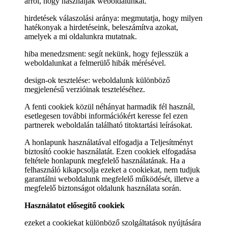
arról, hogy használják weboldalunkat.
hirdetések válaszolási aránya: megmutatja, hogy milyen
hatékonyak a hirdetéseink, beleszámítva azokat,
amelyek a mi oldalunkra mutatnak.
hiba menedzsment: segít nekünk, hogy fejlesszük a
weboldalunkat a felmerülő hibák mérésével.
design-ok tesztelése: weboldalunk különböző
megjelenésű verzióinak teszteléséhez.
A fenti cookiek közül néhányat harmadik fél használ,
esetlegesen további információkért keresse fel ezen
partnerek weboldalán található titoktartási leírásokat.
A honlapunk használatával elfogadja a Teljesítményt
biztosító cookie használatát. Ezen cookiek elfogadása
feltétele honlapunk megfelelő használatának. Ha a
felhasználó kikapcsolja ezeket a cookiekat, nem tudjuk
garantálni weboldalunk megfelelő működését, illetve a
megfelelő biztonságot oldalunk használata során.
Használatot elősegítő cookiek
ezeket a cookiekat különböző szolgáltatások nyújtására