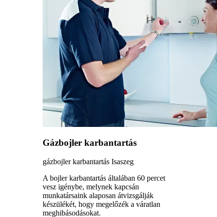
Gázbojler karbantartás
gázbojler karbantartás Isaszeg
A bojler karbantartás általában 60 percet
vesz igénybe, melynek kapcsán
munkatársaink alaposan átvizsgálják
készülékét, hogy megelőzék a váratlan
meghibásodásokat.