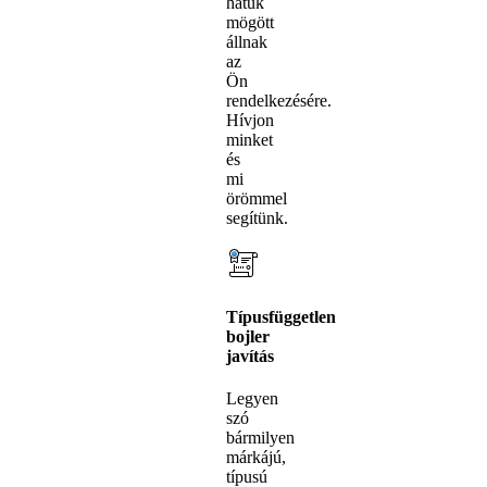
hátuk
mögött
állnak
az
Ön
rendelkezésére.
Hívjon
minket
és
mi
örömmel
segítünk.
Típusfüggetlen
bojler
javítás
Legyen
szó
bármilyen
márkájú,
típusú