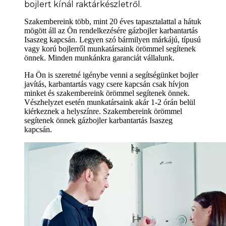
bojlert kínál raktárkészletről.
Szakembereink több, mint 20 éves tapasztalattal a hátuk
mögött áll az Ön rendelkezésére gázbojler karbantartás
Isaszeg kapcsán. Legyen szó bármilyen márkájú, típusú
vagy korú bojlerről munkatársaink örömmel segítenek
önnek. Minden munkánkra garanciát vállalunk.
Ha Ön is szeretné igénybe venni a segítségünket bojler
javítás, karbantartás vagy csere kapcsán csak hívjon
minket és szakembereink örömmel segítenek önnek.
Vészhelyzet esetén munkatársaink akár 1-2 órán belül
kiérkeznek a helyszínre. Szakembereink örömmel
segítenek önnek gázbojler karbantartás Isaszeg
kapcsán.