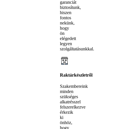
garanciát
biztosítunk,
hiszen
fontos
nekünk,
hogy
ön
elégedett
legyen
szolgáltatásunkkal.
Raktárkészletről
Szakembereink
minden
szükséges
alkatrésszel
felszerelkezve
érkezik
ki
önhöz,
hogy