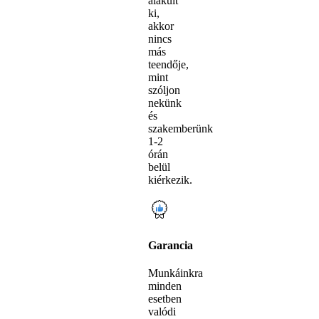
alakult
ki,
akkor
nincs
más
teendője,
mint
szóljon
nekünk
és
szakemberünk
1-2
órán
belül
kiérkezik.
Garancia
Munkáinkra
minden
esetben
valódi