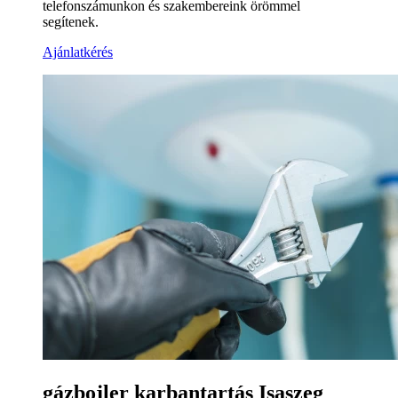
telefonszámunkon és szakembereink örömmel
segítenek.
Ajánlatkérés
gázbojler karbantartás Isaszeg