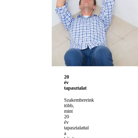
20
év
tapasztalat
Szakembereink
több,
mint
20
év
tapasztalattal
a