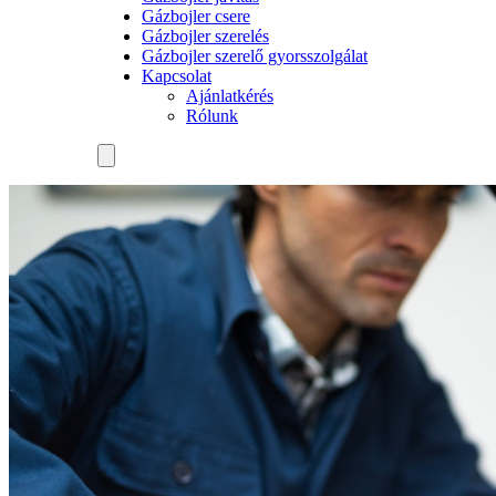
Gázbojler csere
Gázbojler szerelés
Gázbojler szerelő gyorsszolgálat
Kapcsolat
Ajánlatkérés
Rólunk