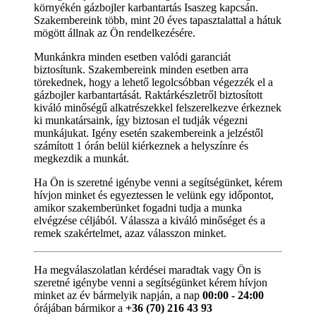
környékén gázbojler karbantartás Isaszeg kapcsán.
Szakembereink több, mint 20 éves tapasztalattal a hátuk
mögött állnak az Ön rendelkezésére.
Munkánkra minden esetben valódi garanciát
biztosítunk. Szakembereink minden esetben arra
törekednek, hogy a lehető legolcsóbban végezzék el a
gázbojler karbantartását. Raktárkészletről biztosított
kiváló minőségű alkatrészekkel felszerelkezve érkeznek
ki munkatársaink, így biztosan el tudják végezni
munkájukat. Igény esetén szakembereink a jelzéstől
számított 1 órán belül kiérkeznek a helyszínre és
megkezdik a munkát.
Ha Ön is szeretné igénybe venni a segítségünket, kérem
hívjon minket és egyeztessen le velünk egy időpontot,
amikor szakemberünket fogadni tudja a munka
elvégzése céljából. Válassza a kiváló minőséget és a
remek szakértelmet, azaz válasszon minket.
Ha megválaszolatlan kérdései maradtak vagy Ön is
szeretné igénybe venni a segítségünket kérem hívjon
minket az év bármelyik napján, a nap
00:00 - 24:00
órájában bármikor a
+36 (70) 216 43 93