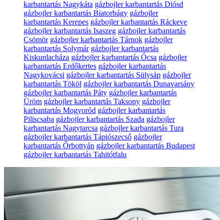
karbantartás Nagykáta
gázbojler karbantartás Diósd
gázbojler karbantartás Biatorbágy
gázbojler
karbantartás Kerepes
gázbojler karbantartás Ráckeve
gázbojler karbantartás Isaszeg
gázbojler karbantartás
Csömör
gázbojler karbantartás Tárnok
gázbojler
karbantartás Solymár
gázbojler karbantartás
Kiskunlacháza
gázbojler karbantartás Ócsa
gázbojler
karbantartás Erdőkertes
gázbojler karbantartás
Nagykovácsi
gázbojler karbantartás Sülysáp
gázbojler
karbantartás Tököl
gázbojler karbantartás Dunavarsány
gázbojler karbantartás Páty
gázbojler karbantartás
Üröm
gázbojler karbantartás Taksony
gázbojler
karbantartás Mogyoród
gázbojler karbantartás
Piliscsaba
gázbojler karbantartás Szada
gázbojler
karbantartás Nagytarcsa
gázbojler karbantartás Tura
gázbojler karbantartás Tápiószecső
gázbojler
karbantartás Őrbottyán
gázbojler karbantartás Budapest
gázbojler karbantartás Tahitótfalu