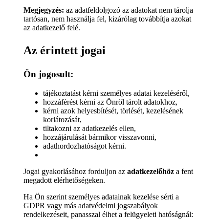
Megjegyzés:
az adatfeldolgozó az adatokat nem tárolja
tartósan, nem használja fel, kizárólag továbbítja azokat
az adatkezelő felé.
Az érintett jogai
Ön jogosult:
tájékoztatást kérni személyes adatai kezeléséről,
hozzáférést kérni az Önről tárolt adatokhoz,
kérni azok helyesbítését, törlését, kezelésének
korlátozását,
tiltakozni az adatkezelés ellen,
hozzájárulását bármikor visszavonni,
adathordozhatóságot kérni.
Jogai gyakorlásához forduljon az
adatkezelőhöz
a fent
megadott elérhetőségeken.
Ha Ön szerint személyes adatainak kezelése sérti a
GDPR vagy más adatvédelmi jogszabályok
rendelkezéseit, panasszal élhet a felügyeleti hatóságnál: