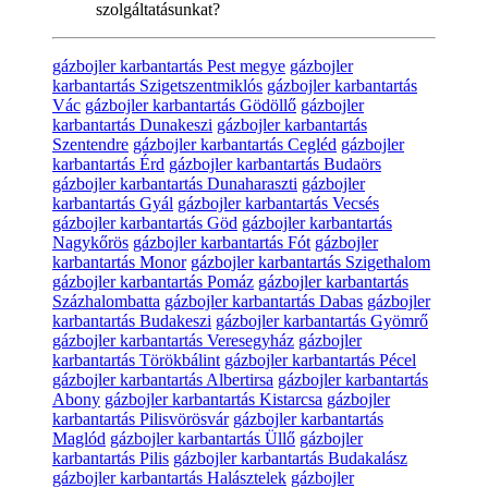
szolgáltatásunkat?
gázbojler karbantartás Pest megye
gázbojler
karbantartás Szigetszentmiklós
gázbojler karbantartás
Vác
gázbojler karbantartás Gödöllő
gázbojler
karbantartás Dunakeszi
gázbojler karbantartás
Szentendre
gázbojler karbantartás Cegléd
gázbojler
karbantartás Érd
gázbojler karbantartás Budaörs
gázbojler karbantartás Dunaharaszti
gázbojler
karbantartás Gyál
gázbojler karbantartás Vecsés
gázbojler karbantartás Göd
gázbojler karbantartás
Nagykőrös
gázbojler karbantartás Fót
gázbojler
karbantartás Monor
gázbojler karbantartás Szigethalom
gázbojler karbantartás Pomáz
gázbojler karbantartás
Százhalombatta
gázbojler karbantartás Dabas
gázbojler
karbantartás Budakeszi
gázbojler karbantartás Gyömrő
gázbojler karbantartás Veresegyház
gázbojler
karbantartás Törökbálint
gázbojler karbantartás Pécel
gázbojler karbantartás Albertirsa
gázbojler karbantartás
Abony
gázbojler karbantartás Kistarcsa
gázbojler
karbantartás Pilisvörösvár
gázbojler karbantartás
Maglód
gázbojler karbantartás Üllő
gázbojler
karbantartás Pilis
gázbojler karbantartás Budakalász
gázbojler karbantartás Halásztelek
gázbojler