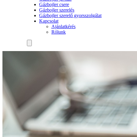
Gázbojler csere
Gázbojler szerelés
Gázbojler szerelő gyorsszolgálat
Kapcsolat
Ajánlatkérés
Rólunk