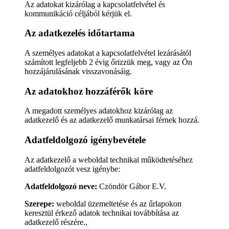
Az adatokat kizárólag a kapcsolatfelvétel és
kommunikáció céljából kérjük el.
Az adatkezelés időtartama
A személyes adatokat a kapcsolatfelvétel lezárásától
számított legfeljebb 2 évig őrizzük meg, vagy az Ön
hozzájárulásának visszavonásáig.
Az adatokhoz hozzáférők köre
A megadott személyes adatokhoz kizárólag az
adatkezelő és az adatkezelő munkatársai férnek hozzá.
Adatfeldolgozó igénybevétele
Az adatkezelő a weboldal technikai működtetéséhez
adatfeldolgozót vesz igénybe:
Adatfeldolgozó neve:
Czöndör Gábor E.V.
Szerepe:
weboldal üzemeltetése és az űrlapokon
keresztül érkező adatok technikai továbbítása az
adatkezelő részére.,