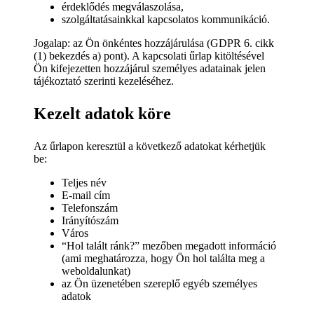
érdeklődés megválaszolása,
szolgáltatásainkkal kapcsolatos kommunikáció.
Jogalap: az Ön önkéntes hozzájárulása (GDPR 6. cikk
(1) bekezdés a) pont). A kapcsolati űrlap kitöltésével
Ön kifejezetten hozzájárul személyes adatainak jelen
tájékoztató szerinti kezeléséhez.
Kezelt adatok köre
Az űrlapon keresztül a következő adatokat kérhetjük
be:
Teljes név
E-mail cím
Telefonszám
Irányítószám
Város
“Hol talált ránk?” mezőben megadott információ
(ami meghatározza, hogy Ön hol találta meg a
weboldalunkat)
az Ön üzenetében szereplő egyéb személyes
adatok