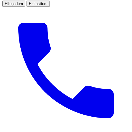
Elfogadom
Elutasítom