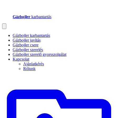
Gázbojler
karbantartás
Gázbojler karbantartás
Gázbojler javítás
Gázbojler csere
Gázbojler szerelés
Gázbojler szerelő gyorsszolgálat
Kapcsolat
Ajánlatkérés
Rólunk