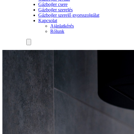
Gázbojler csere
Gázbojler szerelés
Gázbojler szerelő gyorsszolgálat
Kapcsolat
Ajánlatkérés
Rólunk