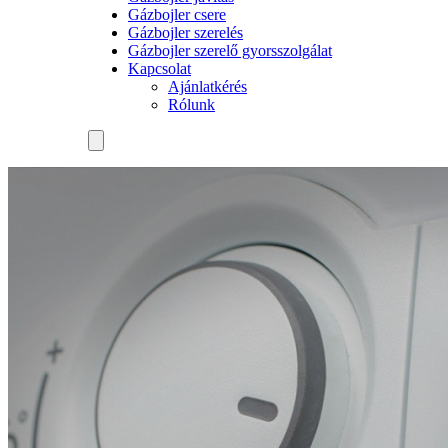
Gázbojler csere
Gázbojler szerelés
Gázbojler szerelő gyorsszolgálat
Kapcsolat
Ajánlatkérés
Rólunk