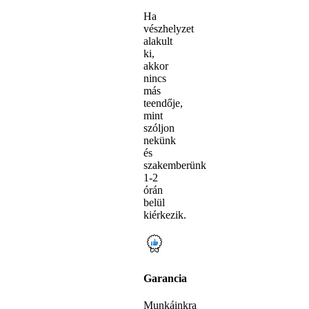
Ha
vészhelyzet
alakult
ki,
akkor
nincs
más
teendője,
mint
szóljon
nekünk
és
szakemberünk
1-2
órán
belül
kiérkezik.
Garancia
Munkáinkra