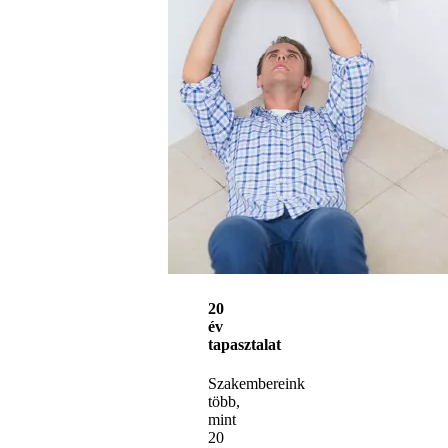
20
év
tapasztalat
Szakembereink
több,
mint
20