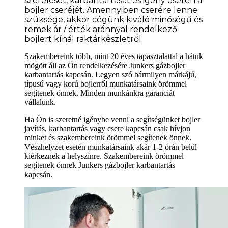
szerelését, karbantartását és igény esetén a
bojler cseréjét. Amennyiben cserére lenne
szüksége
, akkor cégünk kiváló minőségű és
remek ár / érték aránnyal rendelkező
bojlert kínál raktárkészletről.
Szakembereink több, mint 20 éves tapasztalattal a hátuk
mögött áll az Ön rendelkezésére Junkers gázbojler
karbantartás kapcsán. Legyen szó bármilyen márkájú,
típusú vagy korú bojlerről munkatársaink örömmel
segítenek önnek. Minden munkánkra garanciát
vállalunk.
Ha Ön is szeretné igénybe venni a segítségünket bojler
javítás, karbantartás vagy csere kapcsán csak hívjon
minket és szakembereink örömmel segítenek önnek.
Vészhelyzet esetén munkatársaink akár 1-2 órán belül
kiérkeznek a helyszínre. Szakembereink örömmel
segítenek önnek Junkers gázbojler karbantartás
kapcsán.