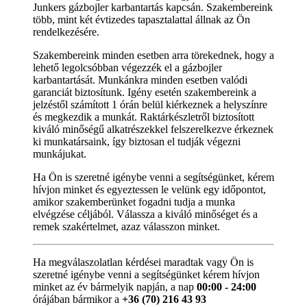
Junkers gázbojler karbantartás kapcsán. Szakembereink
több, mint két évtizedes tapasztalattal állnak az Ön
rendelkezésére.
Szakembereink minden esetben arra törekednek, hogy a
lehető legolcsóbban végezzék el a gázbojler
karbantartását. Munkánkra minden esetben valódi
garanciát biztosítunk. Igény esetén szakembereink a
jelzéstől számított 1 órán belül kiérkeznek a helyszínre
és megkezdik a munkát. Raktárkészletről biztosított
kiváló minőségű alkatrészekkel felszerelkezve érkeznek
ki munkatársaink, így biztosan el tudják végezni
munkájukat.
Ha Ön is szeretné igénybe venni a segítségünket, kérem
hívjon minket és egyeztessen le velünk egy időpontot,
amikor szakemberünket fogadni tudja a munka
elvégzése céljából. Válassza a kiváló minőséget és a
remek szakértelmet, azaz válasszon minket.
Ha megválaszolatlan kérdései maradtak vagy Ön is
szeretné igénybe venni a segítségünket kérem hívjon
minket az év bármelyik napján, a nap
00:00 - 24:00
órájában bármikor a
+36 (70) 216 43 93