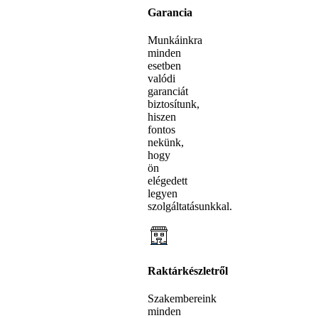
Garancia
Munkáinkra
minden
esetben
valódi
garanciát
biztosítunk,
hiszen
fontos
nekünk,
hogy
ön
elégedett
legyen
szolgáltatásunkkal.
Raktárkészletről
Szakembereink
minden