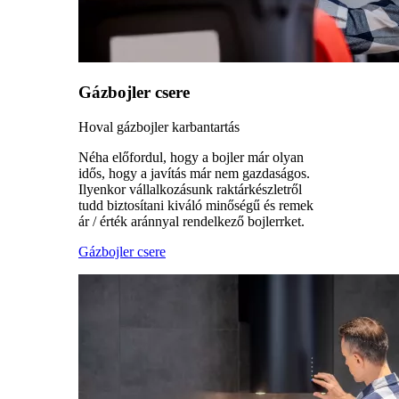
Gázbojler csere
Hoval gázbojler karbantartás
Néha előfordul, hogy a bojler már olyan
idős, hogy a javítás már nem gazdaságos.
Ilyenkor vállalkozásunk raktárkészletről
tudd biztosítani kiváló minőségű és remek
ár / érték aránnyal rendelkező bojlerrket.
Gázbojler csere