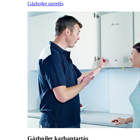
Gázbojler szerelés
Gázbojler karbantartás