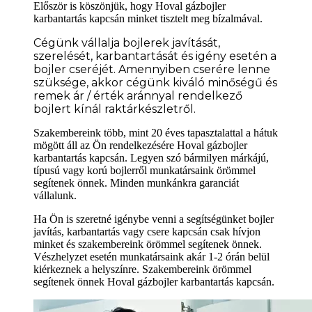
Először is köszönjük, hogy Hoval gázbojler
karbantartás kapcsán minket tisztelt meg bízalmával.
Cégünk vállalja bojlerek javítását,
szerelését, karbantartását és igény esetén a
bojler cseréjét. Amennyiben cserére lenne
szüksége
, akkor cégünk kiváló minőségű és
remek ár / érték aránnyal rendelkező
bojlert kínál raktárkészletről.
Szakembereink több, mint 20 éves tapasztalattal a hátuk
mögött áll az Ön rendelkezésére Hoval gázbojler
karbantartás kapcsán. Legyen szó bármilyen márkájú,
típusú vagy korú bojlerről munkatársaink örömmel
segítenek önnek. Minden munkánkra garanciát
vállalunk.
Ha Ön is szeretné igénybe venni a segítségünket bojler
javítás, karbantartás vagy csere kapcsán csak hívjon
minket és szakembereink örömmel segítenek önnek.
Vészhelyzet esetén munkatársaink akár 1-2 órán belül
kiérkeznek a helyszínre. Szakembereink örömmel
segítenek önnek Hoval gázbojler karbantartás kapcsán.