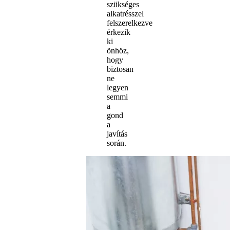
szükséges
alkatrésszel
felszerelkezve
érkezik
ki
önhöz,
hogy
biztosan
ne
legyen
semmi
a
gond
a
javítás
során.