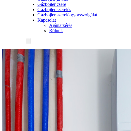
Gázbojler csere
Gázbojler szerelés
Gázbojler szerelő gyorsszolgálat
Kapcsolat
Ajánlatkérés
Rólunk