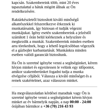
kapcsán. Szakembereink több, mint 20 éves
tapasztalattal a hátuk mögött állnak az Ön
rendelkezésére.
Raktárkészletről biztosított kiváló minőségű
alkatrészekkel felszerelkezve érkeznek ki
munkatársaink, így biztosan el tudják végezni
munkájukat. Igény esetén szakembereink a jelzéstől
számított 1 órán belül kiérkeznek a helyszínre és
megkezdik a munkát. Szakembereink minden esetben
arra törekednek, hogy a lehető legolcsóbban végezzék
el a gázbojler karbantartását. Munkánkra minden
esetben valódi garanciát biztosítunk.
Ha Ön is szeretné igénybe venni a segítségünket, kérem
hívjon minket és egyeztessen le velünk egy időpontot,
amikor szakemberünket fogadni tudja a munka
elvégzése céljából. Válassza a kiváló minőséget és a
remek szakértelmet, azaz válasszon minket.
Ha megválaszolatlan kérdései maradtak vagy Ön is
szeretné igénybe venni a segítségünket kérem hívjon
minket az év bármelyik napján, a nap
00:00 - 24:00
órájában bármikor a
+36 (70) 216 43 93