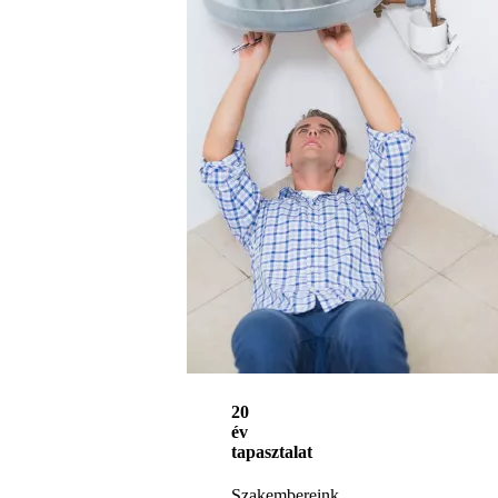
20
év
tapasztalat
Szakembereink