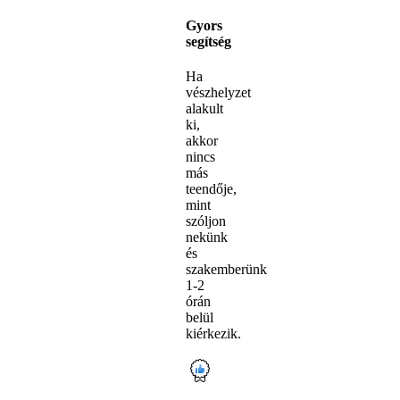
Gyors
segítség
Ha
vészhelyzet
alakult
ki,
akkor
nincs
más
teendője,
mint
szóljon
nekünk
és
szakemberünk
1-2
órán
belül
kiérkezik.