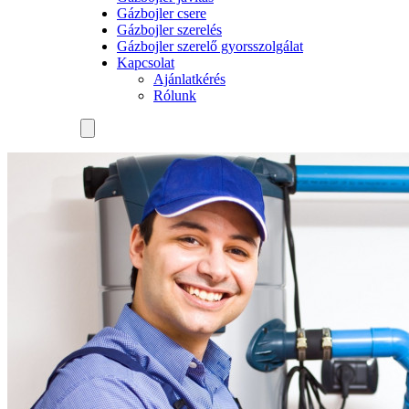
Gázbojler csere
Gázbojler szerelés
Gázbojler szerelő gyorsszolgálat
Kapcsolat
Ajánlatkérés
Rólunk