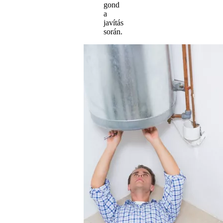
gond
a
javítás
során.