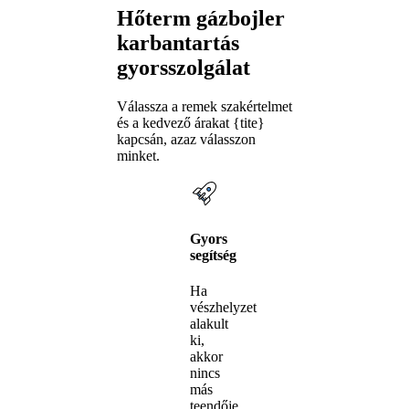
Hőterm gázbojler
karbantartás
gyorsszolgálat
Válassza a remek szakértelmet
és a kedvező árakat {tite}
kapcsán, azaz válasszon
minket.
Gyors
segítség
Ha
vészhelyzet
alakult
ki,
akkor
nincs
más
teendője,