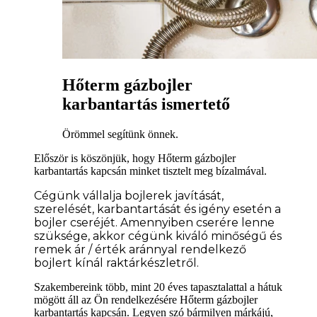
Hőterm gázbojler
karbantartás ismertető
Örömmel segítünk önnek.
Először is köszönjük, hogy Hőterm gázbojler
karbantartás kapcsán minket tisztelt meg bízalmával.
Cégünk vállalja bojlerek javítását,
szerelését, karbantartását és igény esetén a
bojler cseréjét. Amennyiben cserére lenne
szüksége
, akkor cégünk kiváló minőségű és
remek ár / érték aránnyal rendelkező
bojlert kínál raktárkészletről.
Szakembereink több, mint 20 éves tapasztalattal a hátuk
mögött áll az Ön rendelkezésére Hőterm gázbojler
karbantartás kapcsán. Legyen szó bármilyen márkájú,