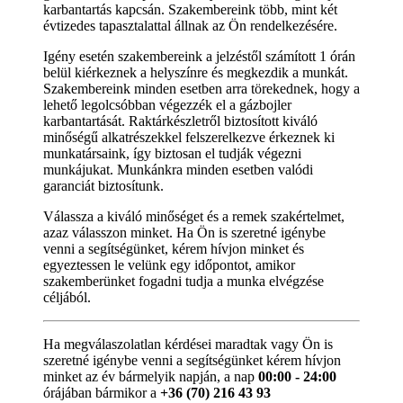
karbantartás kapcsán. Szakembereink több, mint két
évtizedes tapasztalattal állnak az Ön rendelkezésére.
Igény esetén szakembereink a jelzéstől számított 1 órán
belül kiérkeznek a helyszínre és megkezdik a munkát.
Szakembereink minden esetben arra törekednek, hogy a
lehető legolcsóbban végezzék el a gázbojler
karbantartását. Raktárkészletről biztosított kiváló
minőségű alkatrészekkel felszerelkezve érkeznek ki
munkatársaink, így biztosan el tudják végezni
munkájukat. Munkánkra minden esetben valódi
garanciát biztosítunk.
Válassza a kiváló minőséget és a remek szakértelmet,
azaz válasszon minket. Ha Ön is szeretné igénybe
venni a segítségünket, kérem hívjon minket és
egyeztessen le velünk egy időpontot, amikor
szakemberünket fogadni tudja a munka elvégzése
céljából.
Ha megválaszolatlan kérdései maradtak vagy Ön is
szeretné igénybe venni a segítségünket kérem hívjon
minket az év bármelyik napján, a nap
00:00 - 24:00
órájában bármikor a
+36 (70) 216 43 93