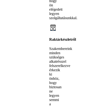
hogy
ön
elégedett
legyen
szolgáltatásunkkal.
Raktárkészletről
Szakembereink
minden
szükséges
alkatrésszel
felszerelkezve
érkezik
ki
önhöz,
hogy
biztosan
ne
legyen
semmi
a