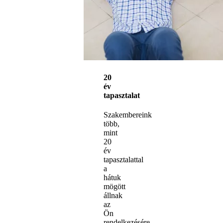
20
év
tapasztalat
Szakembereink
több,
mint
20
év
tapasztalattal
a
hátuk
mögött
állnak
az
Ön
rendelkezésére.