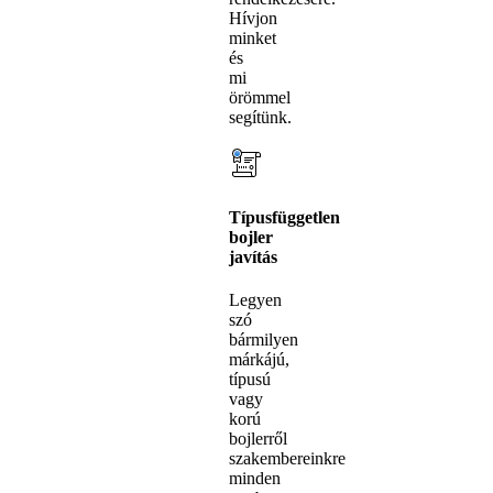
Hívjon
minket
és
mi
örömmel
segítünk.
Típusfüggetlen
bojler
javítás
Legyen
szó
bármilyen
márkájú,
típusú
vagy
korú
bojlerről
szakembereinkre
minden