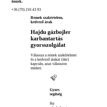
önnek.
+36 (70) 216 43 93
Remek szakértelem,
kedvező árak
Hajdu gázbojler
karbantartás
gyorsszolgálat
Válassza a remek szakértelmet
és a kedvező árakat {tite}
kapcsán, azaz válasszon
minket.
Gyors
segítség
Ha