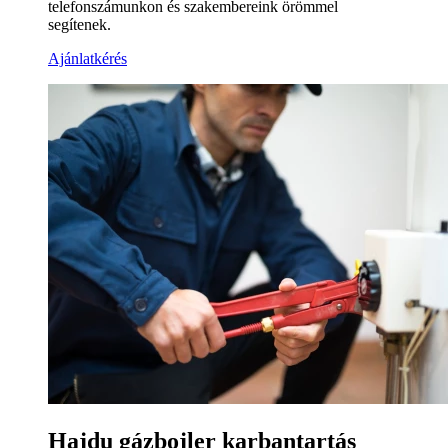
telefonszámunkon és szakembereink örömmel
segítenek.
Ajánlatkérés
Hajdu gázbojler karbantartás