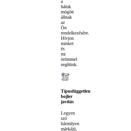
a
hátuk
mögött
állnak
az
Ön
rendelkezésére.
Hívjon
minket
és
mi
örömmel
segítünk.
Típusfüggetlen
bojler
javítás
Legyen
szó
bármilyen
márkájú,