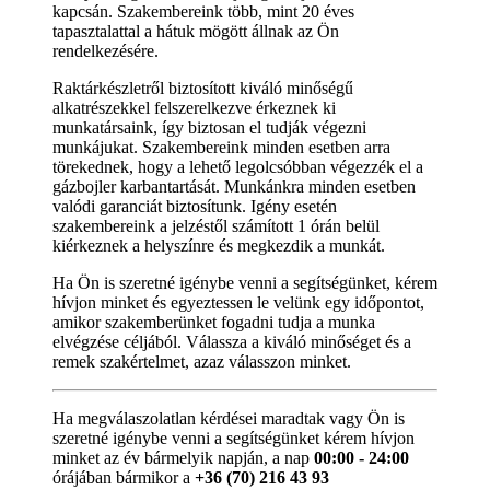
kapcsán. Szakembereink több, mint 20 éves
tapasztalattal a hátuk mögött állnak az Ön
rendelkezésére.
Raktárkészletről biztosított kiváló minőségű
alkatrészekkel felszerelkezve érkeznek ki
munkatársaink, így biztosan el tudják végezni
munkájukat. Szakembereink minden esetben arra
törekednek, hogy a lehető legolcsóbban végezzék el a
gázbojler karbantartását. Munkánkra minden esetben
valódi garanciát biztosítunk. Igény esetén
szakembereink a jelzéstől számított 1 órán belül
kiérkeznek a helyszínre és megkezdik a munkát.
Ha Ön is szeretné igénybe venni a segítségünket, kérem
hívjon minket és egyeztessen le velünk egy időpontot,
amikor szakemberünket fogadni tudja a munka
elvégzése céljából. Válassza a kiváló minőséget és a
remek szakértelmet, azaz válasszon minket.
Ha megválaszolatlan kérdései maradtak vagy Ön is
szeretné igénybe venni a segítségünket kérem hívjon
minket az év bármelyik napján, a nap
00:00 - 24:00
órájában bármikor a
+36 (70) 216 43 93