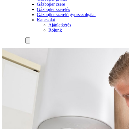
Gázbojler csere
Gázbojler szerelés
Gázbojler szerelő gyorsszolgálat
Kapcsolat
Ajánlatkérés
Rólunk