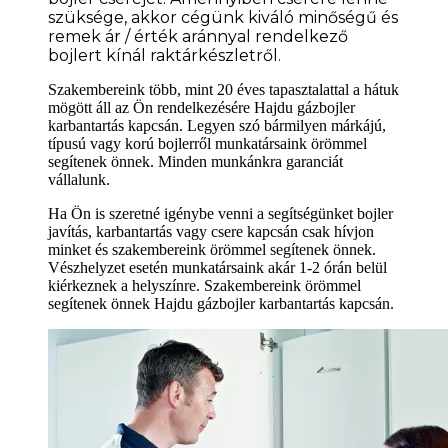
szüksége
, akkor cégünk kiváló minőségű és
remek ár / érték aránnyal rendelkező
bojlert kínál raktárkészletről.
Szakembereink több, mint 20 éves tapasztalattal a hátuk
mögött áll az Ön rendelkezésére Hajdu gázbojler
karbantartás kapcsán. Legyen szó bármilyen márkájú,
típusú vagy korú bojlerről munkatársaink örömmel
segítenek önnek. Minden munkánkra garanciát
vállalunk.
Ha Ön is szeretné igénybe venni a segítségünket bojler
javítás, karbantartás vagy csere kapcsán csak hívjon
minket és szakembereink örömmel segítenek önnek.
Vészhelyzet esetén munkatársaink akár 1-2 órán belül
kiérkeznek a helyszínre. Szakembereink örömmel
segítenek önnek Hajdu gázbojler karbantartás kapcsán.