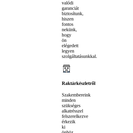
valódi
garanciát
biztosítunk,
hiszen
fontos
nekünk,
hogy
ön
elégedett
legyen
szolgáltatásunkkal.
Raktárkészletről
Szakembereink
minden
szükséges
alkatrésszel
felszerelkezve
érkezik
ki
önhöz,