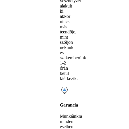
vészhelyzet
alakult
ki,
akkor
nincs
más
teendője,
mint
szóljon
nekünk
és
szakemberünk
1-2
órán
belül
kiérkezik.
Garancia
Munkáinkra
minden
esetben