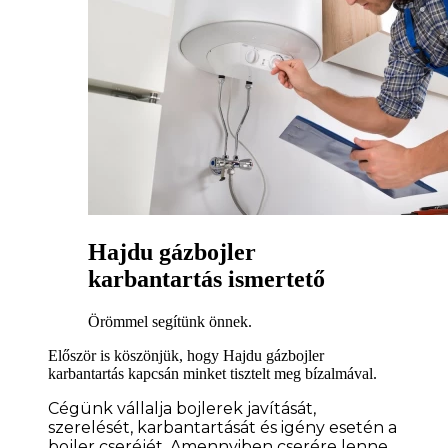
Hajdu gázbojler
karbantartás ismertető
Örömmel segítünk önnek.
Először is köszönjük, hogy Hajdu gázbojler
karbantartás kapcsán minket tisztelt meg bízalmával.
Cégünk vállalja bojlerek javítását,
szerelését, karbantartását és igény esetén a
bojler cseréjét. Amennyiben cserére lenne