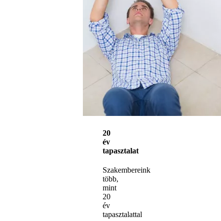
20
év
tapasztalat
Szakembereink
több,
mint
20
év
tapasztalattal