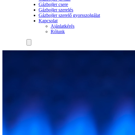
Gázbojler csere
Gázbojler szerelés
Gázbojler szerelő gyorsszolgálat
Kapcsolat
Ajánlatkérés
Rólunk