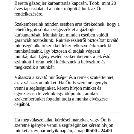
Beretta gázbojler karbantartás kapcsán. Több, mint 20
éves tapasztalattal a hátuk mögött állunk az Ön
rendelkezésére.
Szakembereink minden esetben arra törekednek, hogy a
lehető legolcsóbban végezzék el a gázbojler
karbantartását. Munkánkra minden esetben valódi
garanciát biztosítunk. Raktárkészletről biztosított kiváló
minőségű alkatrészekkel felszerelkezve érkeznek ki
munkatársaink, így biztosan el tudják végezni
munkájukat. Igény esetén szakembereink a jelzéstől
számított 1 órán belül kiérkeznek a helyszínre és
megkezdik a munkát.
Válassza a kiváló minőséget és a remek szakértelmet,
azaz válasszon minket. Ha Ön is szeretné igénybe
venni a segítségünket, kérem hívjon minket és
egyeztessen le velünk egy időpontot, amikor
szakemberünket fogadni tudja a munka elvégzése
céljából.
Ha megválaszolatlan kérdései maradtak vagy Ön is
szeretné igénybe venni a segítségünket kérem hívjon
minket az év bármelyik napján, a nap
00:00 - 24:00