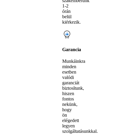
szakemberünk
1-2
órán
belül
kiérkezik.
Garancia
Munkáinkra
minden
esetben
valódi
garanciát
biztosítunk,
hiszen
fontos
nekünk,
hogy
ön
elégedett
legyen
szolgáltatásunkkal.