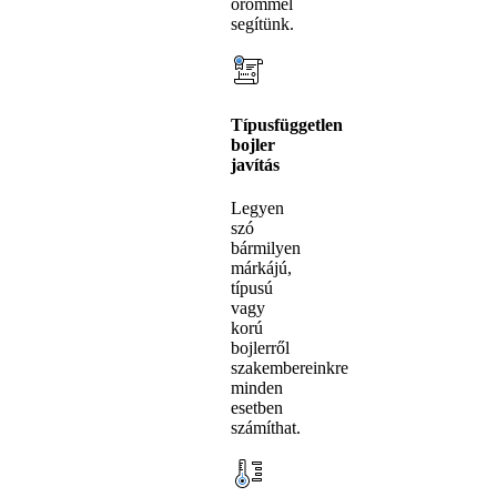
örömmel
segítünk.
Típusfüggetlen
bojler
javítás
Legyen
szó
bármilyen
márkájú,
típusú
vagy
korú
bojlerről
szakembereinkre
minden
esetben
számíthat.