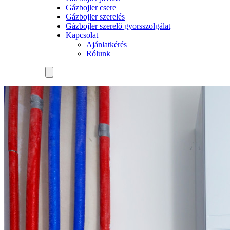
Gázbojler csere
Gázbojler szerelés
Gázbojler szerelő gyorsszolgálat
Kapcsolat
Ajánlatkérés
Rólunk