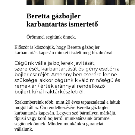
Beretta gázbojler
karbantartás ismertető
Örömmel segítünk önnek.
Először is köszönjük, hogy Beretta gázbojler
karbantartás kapcsán minket tisztelt meg bízalmával.
Cégünk vállalja bojlerek javítását,
szerelését, karbantartását és igény esetén a
bojler cseréjét. Amennyiben cserére lenne
szüksége
, akkor cégünk kiváló minőségű és
remek ár / érték aránnyal rendelkező
bojlert kínál raktárkészletről.
Szakembereink több, mint 20 éves tapasztalattal a hátuk
mögött áll az Ön rendelkezésére Beretta gázbojler
karbantartás kapcsán. Legyen szó bármilyen márkájú,
típusú vagy korú bojlerről munkatársaink örömmel
segítenek önnek. Minden munkánkra garanciát
vállalunk.