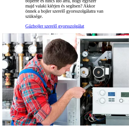
bojlerre és nincs idő arra, hogy egyszer
majd valaki kiérjen és segítsen? Akkor
önnek a bojler szerelő gyorsszolgálatra van
szüksége.
Gázbojler szerelő gyorsszolgálat