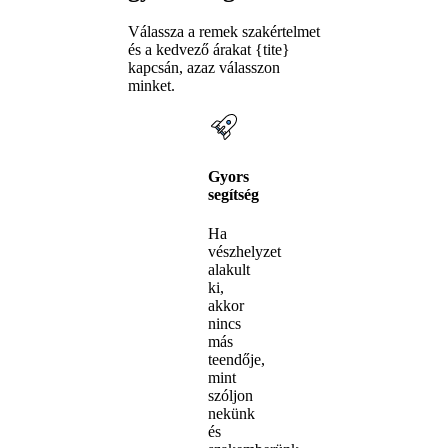
Válassza a remek szakértelmet
és a kedvező árakat {tite}
kapcsán, azaz válasszon
minket.
Gyors
segítség
Ha
vészhelyzet
alakult
ki,
akkor
nincs
más
teendője,
mint
szóljon
nekünk
és